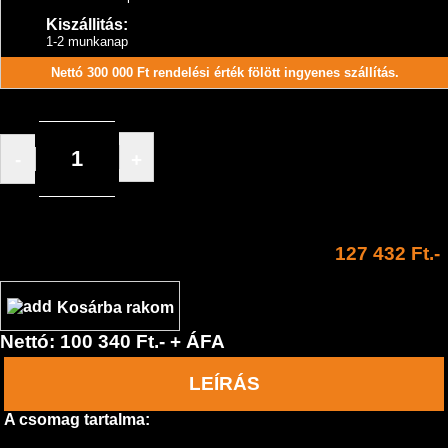
Kiszállitás:
1-2 munkanap
Nettó 300 000 Ft rendelési érték fölött ingyenes szállítás.
-
+
/ db
127 432 Ft.-
Kosárba rakom
Nettó: 100 340 Ft.- + ÁFA
LEÍRÁS
A csomag tartalma: