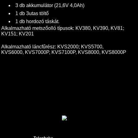
3 db akkumulátor (21,6V 4,0Ah)
1 db 3utas töltő
1 db hordozó táskát.
Alkalmazható metszőolló típusok: KV380, KV390, KV81;
KV151; KV201
Alkalmazható láncfűrész: KVS2000; KVS5700,
KVS6000, KVS7000P, KVS7100P, KVS8000, KVS8000P