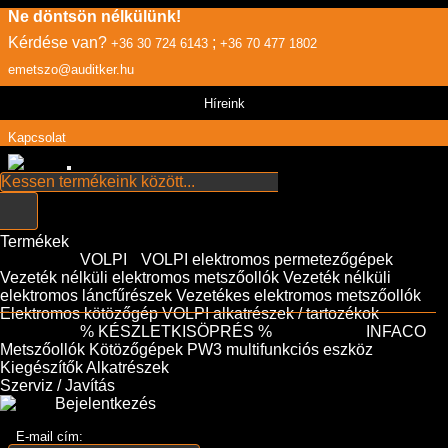
Ne döntsön nélkülünk!
Kérdése van?
;
+36 30 724 6143
+36 70 477 1802
emetszo@auditker.hu
Híreink
Kapcsolat
Termékek
VOLPI
VOLPI elektromos permetezőgépek
Vezeték nélküli elektromos metszőollók
Vezeték nélküli
elektromos láncfűrészek
Vezetékes elektromos metszőollók
Elektromos kötözőgép
VOLPI alkatrészek / tartozékok
% KÉSZLETKISÖPRÉS %
INFACO
Metszőollók
Kötözőgépek
PW3 multifunkciós eszköz
Kiegészítők
Alkatrészek
Szerviz / Javítás
Bejelentkezés
E-mail cím: