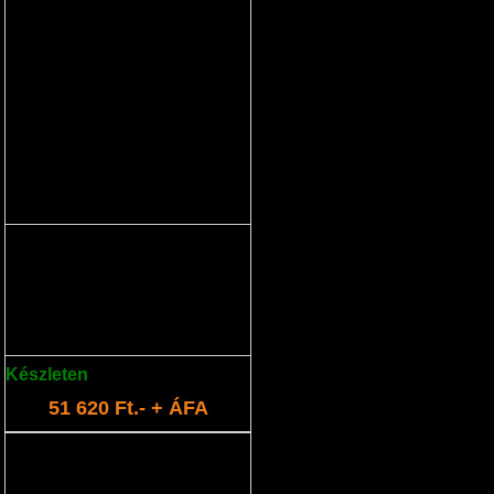
Teleszkópos
hosszabbítószár KV390
Teleszkópos hosszabbítószár
(155-225cm) KV390 metszőollóhoz
Készleten
: 3 db
51 620 Ft.- + ÁFA