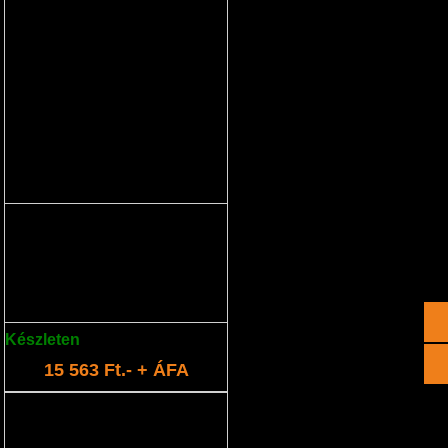
akkumulátor 14,4V - 2,5Ah
Cserélhető lítium akkumulátor.
Készleten
: 1 db
15 563 Ft.- + ÁFA