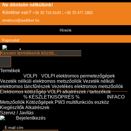
Ne döntsön nélkülünk!
Kérdése van?
;
+36 30 724 6143
+36 70 477 1802
emetszo@auditker.hu
Híreink
Kapcsolat
Termékek
VOLPI
VOLPI elektromos permetezőgépek
Vezeték nélküli elektromos metszőollók
Vezeték nélküli
elektromos láncfűrészek
Vezetékes elektromos metszőollók
Elektromos kötözőgép
VOLPI alkatrészek / tartozékok
% KÉSZLETKISÖPRÉS %
INFACO
Metszőollók
Kötözőgépek
PW3 multifunkciós eszköz
Kiegészítők
Alkatrészek
Szerviz / Javítás
Bejelentkezés
E-mail cím: