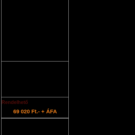
akkumulátor mini csomag
(21,6V 4,0Ah)
akkumulátor és töltő készlet
Rendelhető
69 020 Ft.- + ÁFA