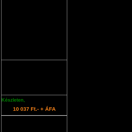
töltő 3-aljzatos
egyszerre akár 3db akkumulátor is
tölthető
Készleten
,
több mint: 5 db
10 037 Ft.- + ÁFA