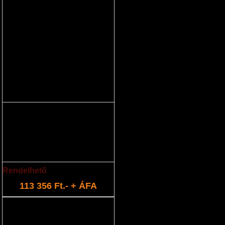
akkumulátor 44V 4,4Ah
Rendelhető
113 356 Ft.- + ÁFA