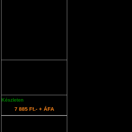
töltő KV380/KV390
Készleten
: 2 db
7 885 Ft.- + ÁFA