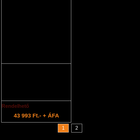
Kötözőszalag áttetsző
Kötözőszalag - Volpi Kamikaze
KV3/KV4/KV5 kötözőgéphez
(minimum rendelhető mennyiség
50db)
Rendelhető
43 993 Ft.- + ÁFA
1
2