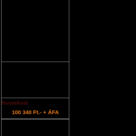
akkumulátor maxi csomag
(21,6V 4,0Ah)
akkumulátor és töltő készlet
Rendelhető
100 340 Ft.- + ÁFA