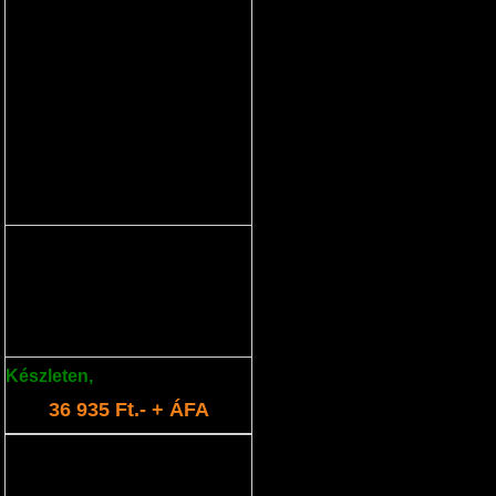
akkumulátor 21,6V 4,0Ah
Cserélhető lítium akkumulátor.
Készleten
,
több mint: 5 db
36 935 Ft.- + ÁFA