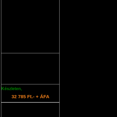
akkumulátor 21,6V 2,5Ah
Cserélhető lítium akkumulátor.
Készleten
,
több mint: 5 db
32 785 Ft.- + ÁFA