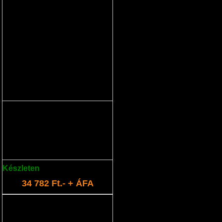
akkumulátor 14,4V 4,0Ah
Cserélhető lítium akkumulátor.
Készleten
: 1 db
34 782 Ft.- + ÁFA