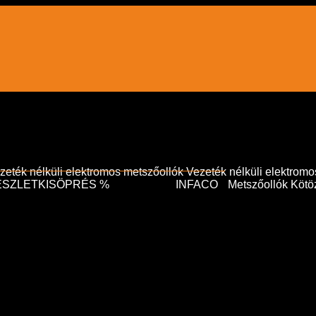
zeték nélküli elektromos metszőollók
Vezeték nélküli elektromo
ÉSZLETKISÖPRÉS %
INFACO
Metszőollók
Kötö