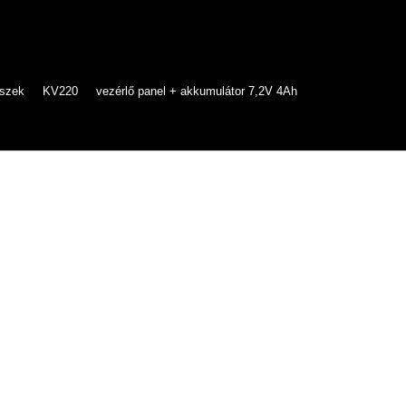
észek
KV220
vezérlő panel + akkumulátor 7,2V 4Ah