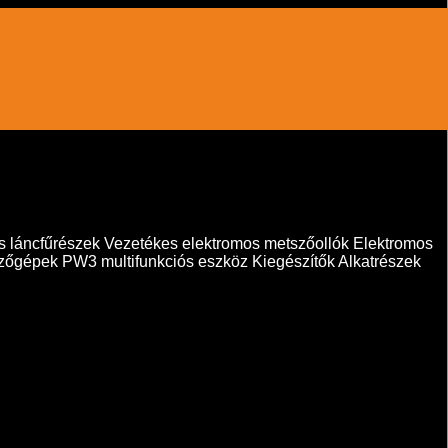
s láncfűrészek
Vezetékes elektromos metszőollók
Elektromos
zőgépek
PW3 multifunkciós eszköz
Kiegészítők
Alkatrészek