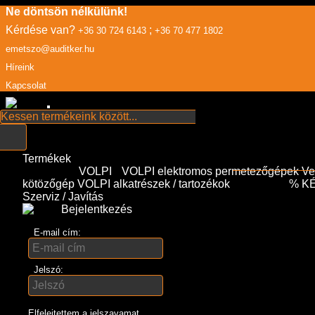
Ne döntsön nélkülünk!
Kérdése van?
;
+36 30 724 6143
+36 70 477 1802
emetszo@auditker.hu
Híreink
Kapcsolat
Termékek
VOLPI
VOLPI elektromos permetezőgépek
Ve
kötözőgép
VOLPI alkatrészek / tartozékok
% K
Szerviz / Javítás
Bejelentkezés
E-mail cím:
Jelszó:
Elfelejtettem a jelszavamat...