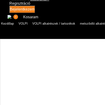
Regisztráció
Bejelentkezem
Kosaram
0
Kezdőlap
VOLPI
VOLPI alkatrészek / tartozékok
metszőolló alkatr