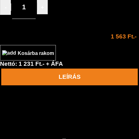
-
+
/ db
1 563 Ft.-
Kosárba rakom
Nettó: 1 231 Ft.- + ÁFA
LEÍRÁS