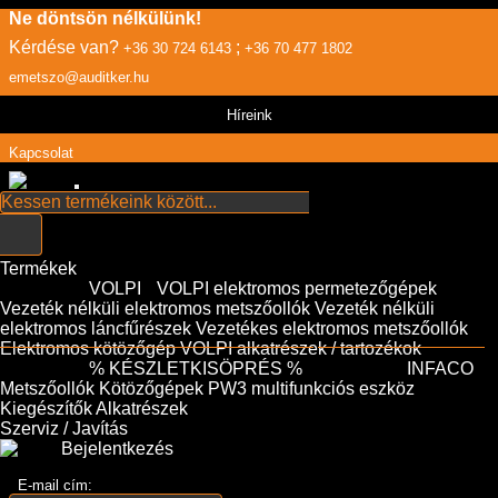
Ne döntsön nélkülünk!
Kérdése van?
;
+36 30 724 6143
+36 70 477 1802
emetszo@auditker.hu
Híreink
Kapcsolat
Termékek
VOLPI
VOLPI elektromos permetezőgépek
Vezeték nélküli elektromos metszőollók
Vezeték nélküli
elektromos láncfűrészek
Vezetékes elektromos metszőollók
Elektromos kötözőgép
VOLPI alkatrészek / tartozékok
% KÉSZLETKISÖPRÉS %
INFACO
Metszőollók
Kötözőgépek
PW3 multifunkciós eszköz
Kiegészítők
Alkatrészek
Szerviz / Javítás
Bejelentkezés
E-mail cím: