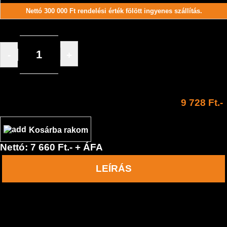
Nettó 300 000 Ft rendelési érték fölött ingyenes szállítás.
-
+
/ db
9 728 Ft.-
Kosárba rakom
Nettó: 7 660 Ft.- + ÁFA
LEÍRÁS