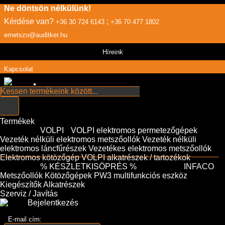
Ne döntsön nélkülünk!
Kérdése van?
;
+36 30 724 6143
+36 70 477 1802
emetszo@auditker.hu
Híreink
Kapcsolat
Termékek
VOLPI
VOLPI elektromos permetezőgépek
Vezeték nélküli elektromos metszőollók
Vezeték nélküli
elektromos láncfűrészek
Vezetékes elektromos metszőollók
Elektromos kötözőgép
VOLPI alkatrészek / tartozékok
% KÉSZLETKISÖPRÉS %
INFACO
Metszőollók
Kötözőgépek
PW3 multifunkciós eszköz
Kiegészítők
Alkatrészek
Szerviz / Javítás
Bejelentkezés
E-mail cím: