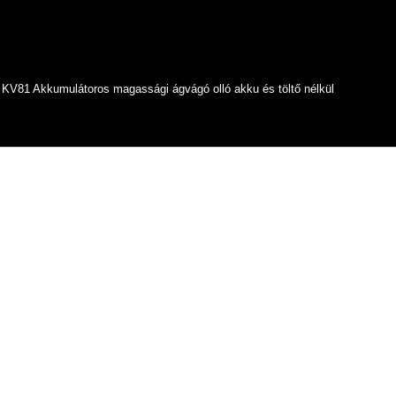
KV81 Akkumulátoros magassági ágvágó olló akku és töltő nélkül