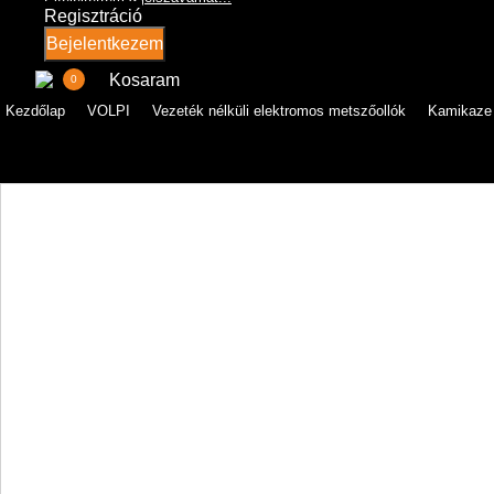
Regisztráció
Bejelentkezem
Kosaram
0
Kezdőlap
VOLPI
Vezeték nélküli elektromos metszőollók
Kamikaze 