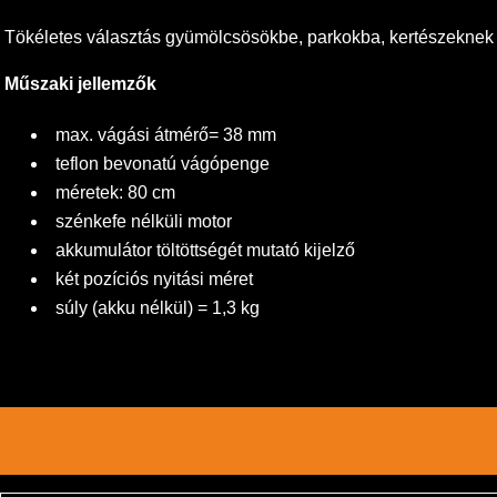
Tökéletes választás gyümölcsösökbe, parkokba, kertészeknek
Műszaki jellemzők
max. vágási átmérő= 38 mm
teflon bevonatú vágópenge
méretek: 80 cm
szénkefe nélküli motor
akkumulátor töltöttségét mutató kijelző
két pozíciós nyitási méret
súly (akku nélkül) = 1,3 kg