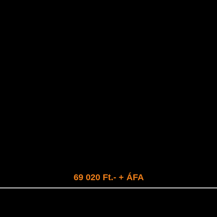
akkumulátor mini csomag (21,6V 4,0Ah)
akkumulátor és töltő készlet
69 020 Ft.- + ÁFA