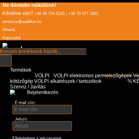
Ne döntsön nélkülünk!
Kérdése van?
;
+36 30 724 6143
+36 70 477 1802
emetszo@auditker.hu
Híreink
Kapcsolat
Termékek
VOLPI
VOLPI elektromos permetezőgépek
Ve
kötözőgép
VOLPI alkatrészek / tartozékok
% K
Szerviz / Javítás
Bejelentkezés
E-mail cím:
Jelszó:
Elfelejtettem a jelszavamat...