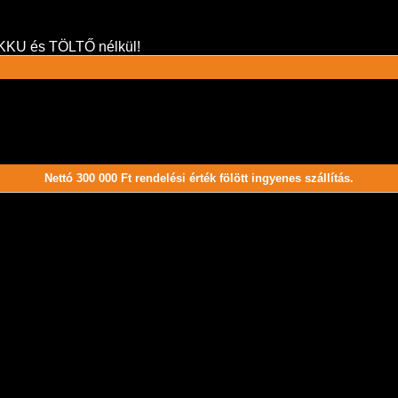
AKKU és TÖLTŐ nélkül!
Nettó 300 000 Ft rendelési érték fölött ingyenes szállítás.