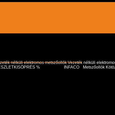
zeték nélküli elektromos metszőollók
Vezeték nélküli elektromo
ÉSZLETKISÖPRÉS %
INFACO
Metszőollók
Kötö