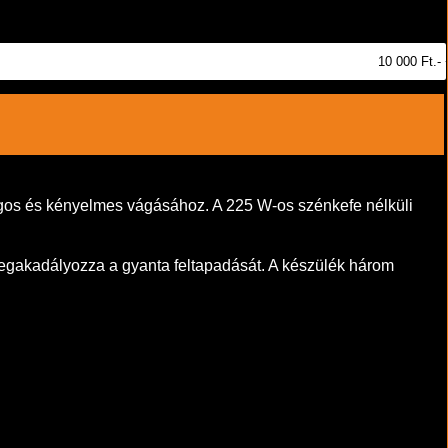
10 000 Ft.-
ságos és kényelmes vágásához. A 225 W-os szénkefe nélküli
megakadályozza a gyanta feltapadását. A készülék három