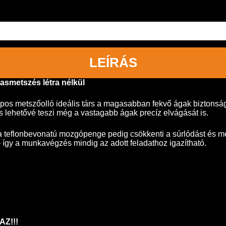
LEÍRÁS
asmetszés létra nélkül
kópos metszőolló ideális társ a magasabban fekvő ágak bizton
s lehetővé teszi még a vastagabb ágak precíz elvágását is.
 a teflonbevonatú mozgópenge pedig csökkenti a súrlódást és 
így a munkavégzés mindig az adott feladathoz igazítható.
Z!!!