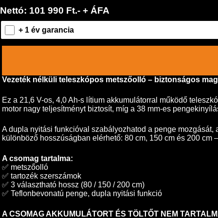
Nettó: 101 990 Ft.- + ÁFA
+ 1 év garancia
Vezeték nélküli teleszkópos metszőolló – biztonságos mag
Ez a 21,6 V-os, 4,0 Ah-s lítium akkumulátorral működő telesz
motor nagy teljesítményt biztosít, míg a 38 mm-es pengekinyílá
A dupla nyitási funkcióval szabályozhatod a penge mozgását,
különböző hosszúságban elérhető: 80 cm, 150 cm és 200 cm – 
A csomag tartalma:
✅ metszőolló
✅ tartozék szerszámok
✅ 3 választható hossz (80 / 150 / 200 cm)
✅ Teflonbevonatú penge, dupla nyitási funkció
A CSOMAG AKKUMULÁTORT ÉS TÖLTŐT NEM TARTALMA