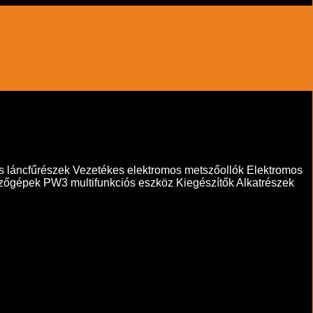
s láncfűrészek
Vezetékes elektromos metszőollók
Elektromos
zőgépek
PW3 multifunkciós eszköz
Kiegészítők
Alkatrészek