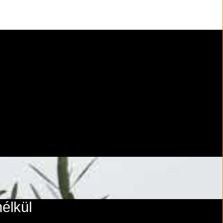
élkül