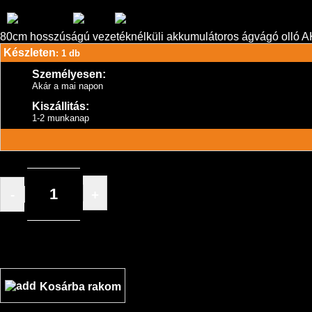
80cm hosszúságú vezetéknélküli akkumulátoros ágvágó olló 
Készleten
: 1 db
Személyesen:
Akár a mai napon
Kiszállitás:
1-2 munkanap
-
+
/ db
Kosárba rakom